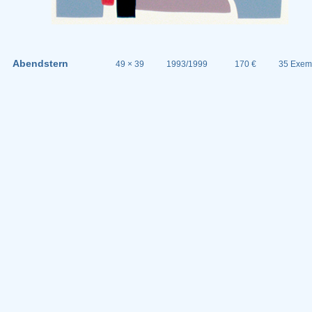
Abendstern
49 × 39
1993/1999
170 €
35 Exem