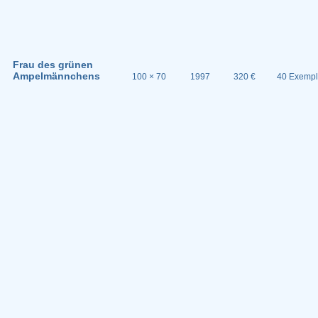
Frau des grünen
Ampelmännchens
100 × 70
1997
320 €
40 Exempl