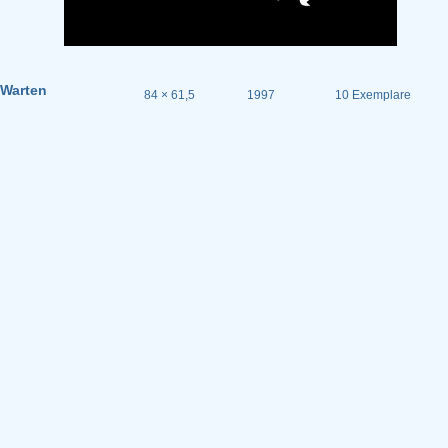
Warten
84 × 61,5
1997
10 Exemplare